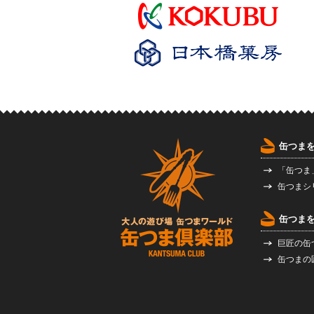
缶つま
「缶つま
缶つまシ
缶つま
巨匠の缶
缶つまの