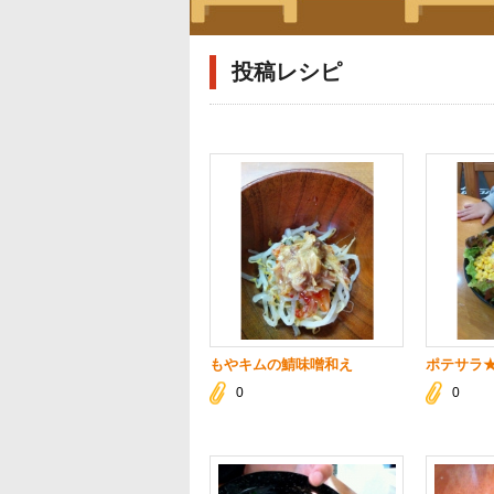
投稿レシピ
もやキムの鯖味噌和え
ポテサラ
0
0