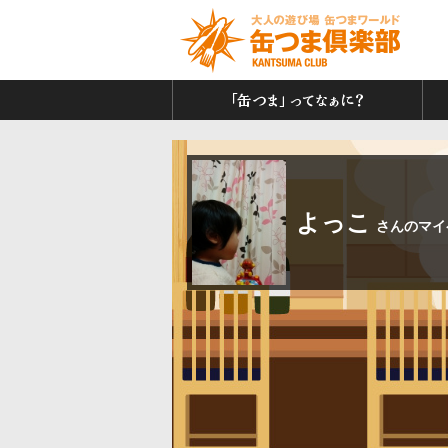
「缶
よっこ
さんのマイ