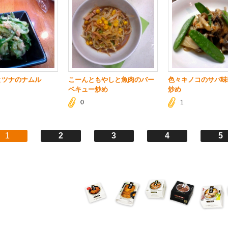
とツナのナムル
こーんともやしと魚肉のバー
色々キノコのサバ味
ベキュー炒め
炒め
0
1
1
2
3
4
5