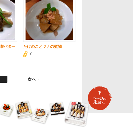
噌バター
たけのことツナの煮物
0
次へ »