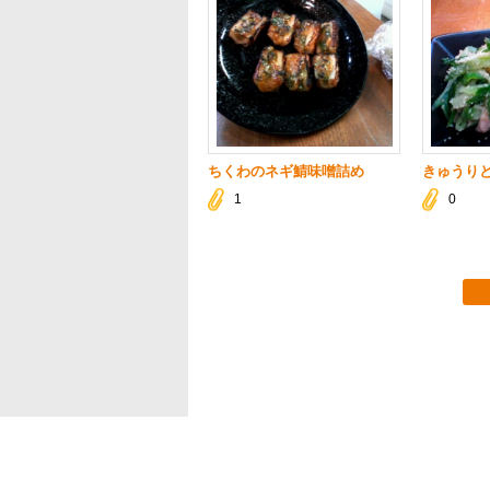
ちくわのネギ鯖味噌詰め
きゅうり
1
0