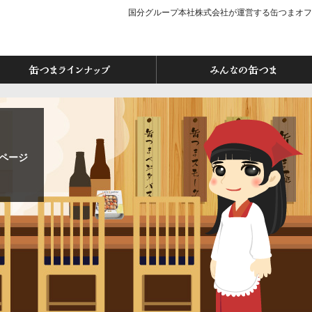
国分グループ本社株式会社が運営する缶つまオフ
つま」ってなぁに？
缶つまラインナップ
ページ