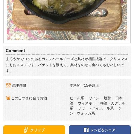
Comment
まろやかでコクのあるカマンベールチーズと具材が相性抜群で、クリスマス
にもおススメです。バゲットを添えて、具材をのせて食べてもおいしいで
す。
調理時間
本格的（15分以上）
この缶つまに合うお酒
ビール系 ワイン 焼酎 日本
酒 ウィスキー 梅酒・カクテル
系 サワー・ハイボール系 ジ
ン・ウォッカ系
クリップ
レシピをシェア