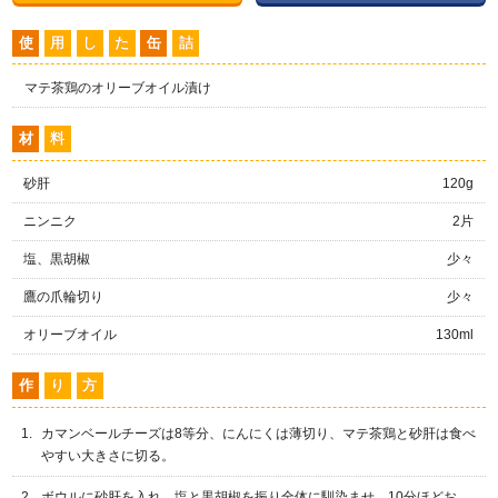
使
用
し
た
缶
詰
マテ茶鶏のオリーブオイル漬け
材
料
砂肝
120g
ニンニク
2片
塩、黒胡椒
少々
鷹の爪輪切り
少々
オリーブオイル
130ml
作
り
方
カマンベールチーズは8等分、にんにくは薄切り、マテ茶鶏と砂肝は食べ
やすい大きさに切る。
ボウルに砂肝を入れ、塩と黒胡椒を振り全体に馴染ませ、10分ほどお