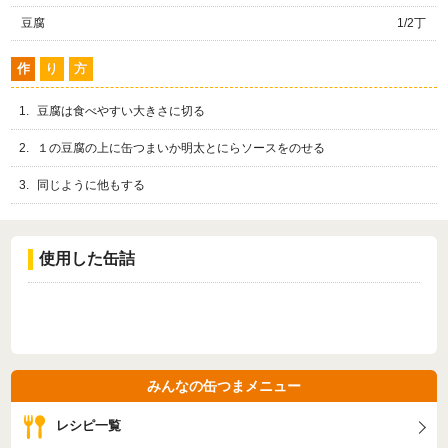
豆腐
1/2丁
作
り
方
豆腐は食べやすい大きさに切る
１の豆腐の上に缶つまいか明太とにらソースをのせる
同じように他もする
使用した缶詰
みんなの缶つまメニュー
レシピ一覧