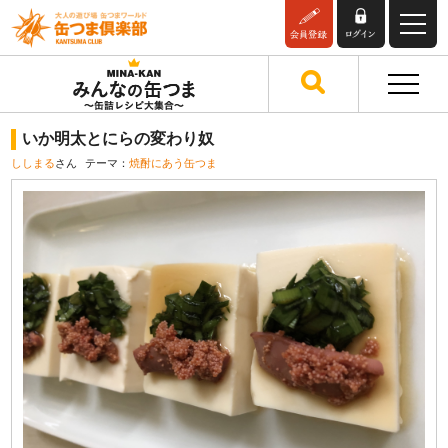
いか明太とにらの変わり奴
ししまる
さん
テーマ：
焼酎にあう缶つま