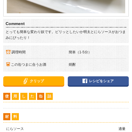
Comment
とっても簡単な変わり奴です。ピリッとしたいか明太とにらソースがおつま
みにぴったり！
調理時間
簡単（1-5分）
この缶つまに合うお酒
焼酎
クリップ
レシピをシェア
使
用
し
た
缶
詰
材
料
にらソース
適量