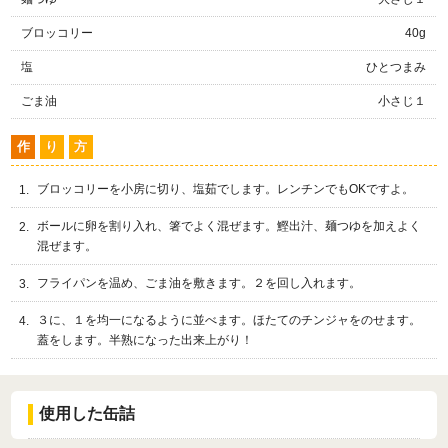
ブロッコリー
40g
塩
ひとつまみ
ごま油
小さじ１
作
り
方
ブロッコリーを小房に切り、塩茹でします。レンチンでもOKですよ。
ボールに卵を割り入れ、箸でよく混ぜます。鰹出汁、麺つゆを加えよく
混ぜます。
フライパンを温め、ごま油を敷きます。２を回し入れます。
３に、１を均一になるように並べます。ほたてのチンジャをのせます。
蓋をします。半熟になった出来上がり！
使用した缶詰