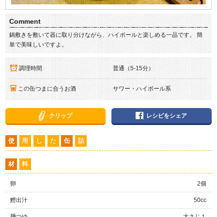
Comment
鍋敷きを敷いて器に取り分けながら、ハイボールと楽しめる一品です。 簡
単で美味しいですよ。
調理時間
普通（5-15分）
この缶つまに合うお酒
サワー・ハイボール系
クリップ
レシピをシェア
使
用
し
た
缶
詰
材
料
卵
2個
鰹出汁
50cc
麺つゆ
大さじ１