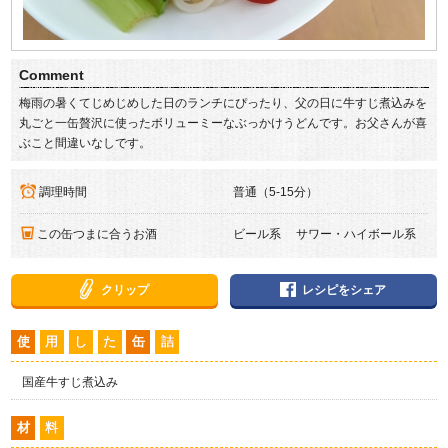
Comment
梅雨の暑くてじめじめした日のランチにぴったり、父の日に牛すじ煮込みを
丸ごと一缶贅沢に使ったボリューミーなぶっかけうどんです。お父さんが喜
ぶこと間違いなしです。
調理時間
普通（5-15分）
この缶つまに合うお酒
ビール系 サワー・ハイボール系
クリップ
レシピをシェア
使
用
し
た
缶
詰
国産牛すじ煮込み
材
料