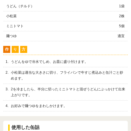
うどん（チルド）
1袋
小松菜
2株
ミニトマト
5個
麺つゆ
適宜
作
り
方
うどんをゆで冷水でしめ、お皿に盛り付けます。
小松菜は適当な大きさに切り、フライパンで牛すじ煮込みと缶汁ごと炒
めます。
2を冷ましたら、半分に切ったミニトマトと混ぜうどんにぶっかけて出来
上がりです。
お好みで麺つゆをまわしかけます。
使用した缶詰