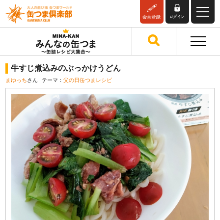
牛すじ煮込みのぶっかけうどん
まゆっち
さん
テーマ：
父の日缶つまレシピ