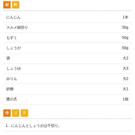
材
料
にんじん
1本
スルメ細切り
30g
もずく
50g
しょうが
50g
酒
大2
しょうゆ
大3
みりん
大2
砂糖
大1
鷹の爪
1個
作
り
方
にんじんとしょうがは千切り。