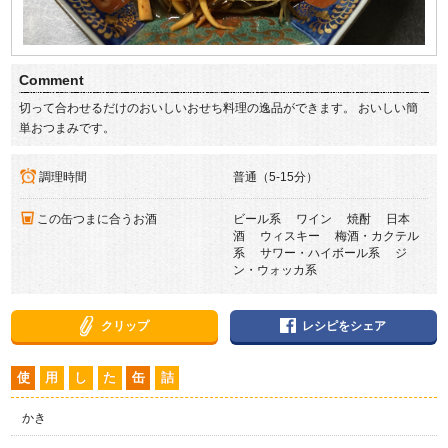
Comment
切って合わせるだけのおいしいおせち料理の逸品ができます。 おいしい簡
単おつまみです。
調理時間
普通（5-15分）
この缶つまに合うお酒
ビール系 ワイン 焼酎 日本
酒 ウィスキー 梅酒・カクテル
系 サワー・ハイボール系 ジ
ン・ウォッカ系
クリップ
レシピをシェア
使
用
し
た
缶
詰
かき